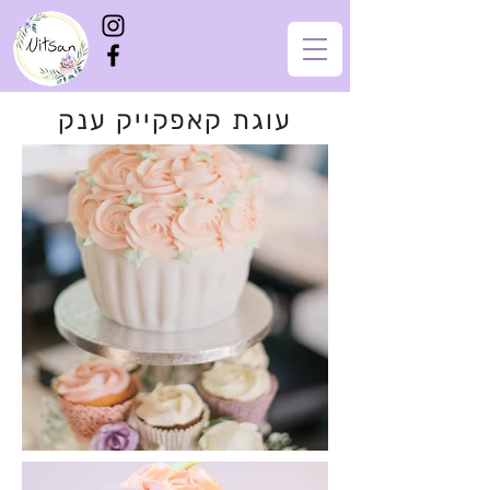
עוגת קאפקייק ענק